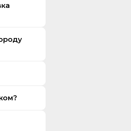
вка
городу
жом?