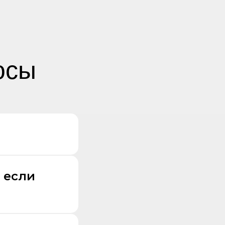
осы
 если