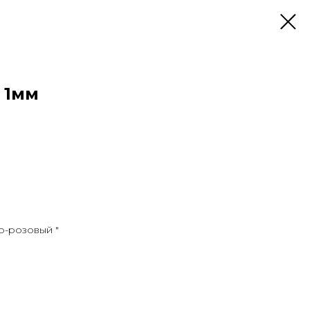
 1мм
о-розовый "