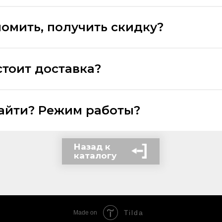
номить, получить скидку?
стоит доставка?
найти? Режим работы?
Назад к
каталогу
Tilda
Made on