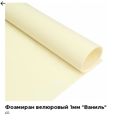
Назад к товарам
Фоамиран велюровый 1мм "Ваниль"
65