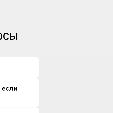
осы
 если