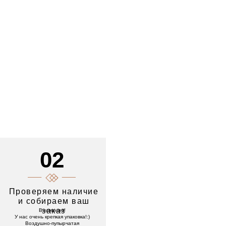
02
Проверяем наличие
и собираем ваш
заказ
Внимание!
У нас очень крепкая упаковка!:)
Воздушно-пупырчатая