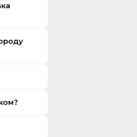
вка
городу
жом?