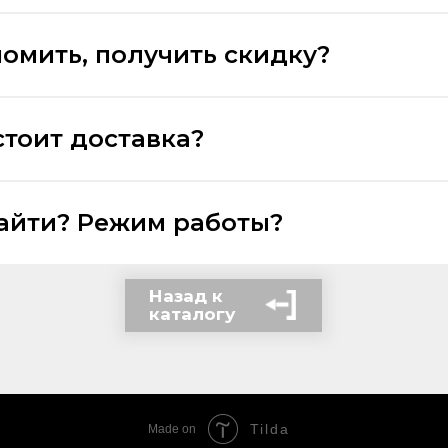
номить, получить скидку?
стоит доставка?
найти? Режим работы?
Назад к
каталогу
Tilda
Made on