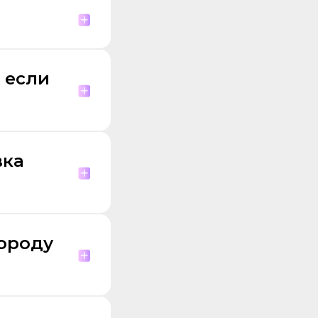
 если
вка
городу