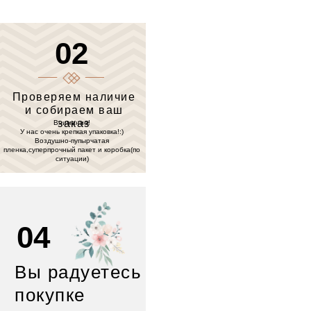
02
Проверяем наличие
и собираем ваш
заказ
Внимание!
У нас очень крепкая упаковка!:)
Воздушно-пупырчатая
пленка,суперпрочный пакет и коробка(по
ситуации)
04
Вы радуетесь
покупке