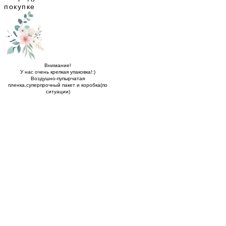
покупке
Внимание!
У нас очень крепкая упаковка!:)
Воздушно-пупырчатая
пленка,суперпрочный пакет и коробка(по
ситуации)