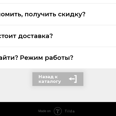
номить, получить скидку?
стоит доставка?
найти? Режим работы?
Назад к
каталогу
Tilda
Made on