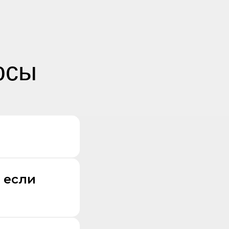
осы
 если