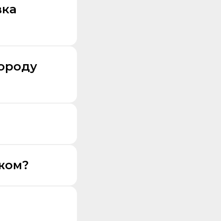
вка
городу
жом?