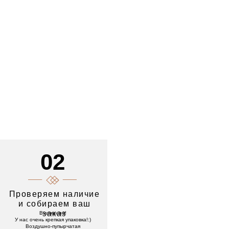
02
Проверяем наличие
и собираем ваш
заказ
Внимание!
У нас очень крепкая упаковка!:)
Воздушно-пупырчатая