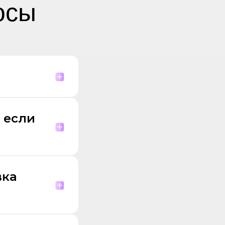
осы
 если
вка