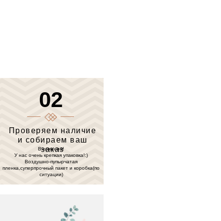
02
Проверяем наличие
и собираем ваш
заказ
Внимание!
У нас очень крепкая упаковка!:)
Воздушно-пупырчатая
пленка,суперпрочный пакет и коробка(по
ситуации)