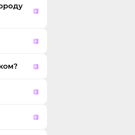
городу
жом?