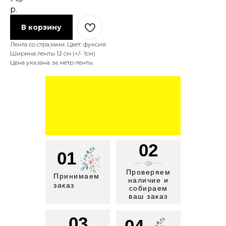
р.
В корзину
Лента со стразами. Цвет: фуксия
Ширина ленты 12 см (+/- 1см)
Цена указана за метр ленты.
02
01
Проверяем
Принимаем
наличие и
заказ
собираем
ваш заказ
03
04