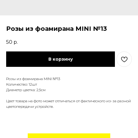
Розы из фоамирана MINI №13
50
р.
В корзину
Розы из фоамирана MINI №13
Количество: 12шт
Диаметр цветка: 2,5см
Цвет товара на фото может отличаться от фактического из-за разной
цветопередачи устройств.