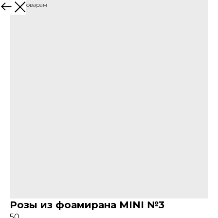
Назад к товарам
Розы из фоамирана MINI №3
50