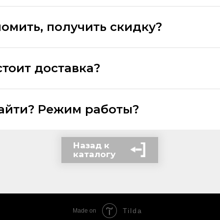
номить, получить скидку?
стоит доставка?
найти? Режим работы?
Назад к
каталогу
Tilda
Made on