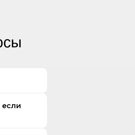
осы
 если