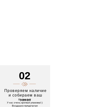
02
Проверяем наличие
и собираем ваш
заказ
Внимание!
У нас очень крепкая упаковка!:)
Воздушно-пупырчатая