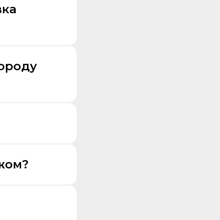
вка
городу
жом?