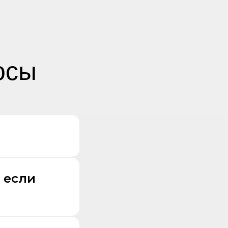
осы
 если