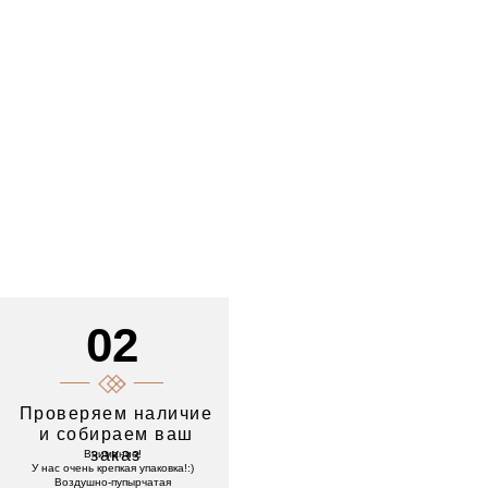
02
Проверяем наличие
и собираем ваш
заказ
Внимание!
У нас очень крепкая упаковка!:)
Воздушно-пупырчатая