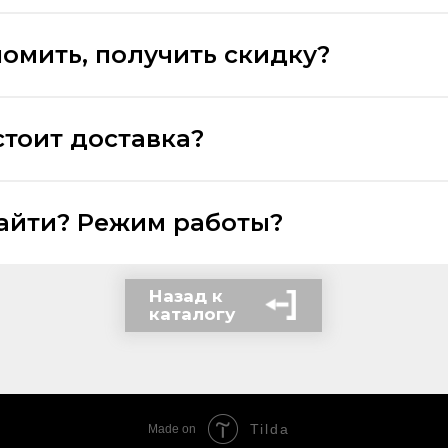
номить, получить скидку?
стоит доставка?
найти? Режим работы?
Назад к
каталогу
Tilda
Made on