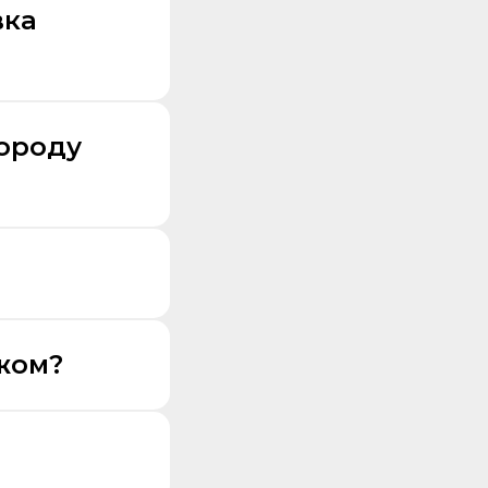
вка
городу
жом?