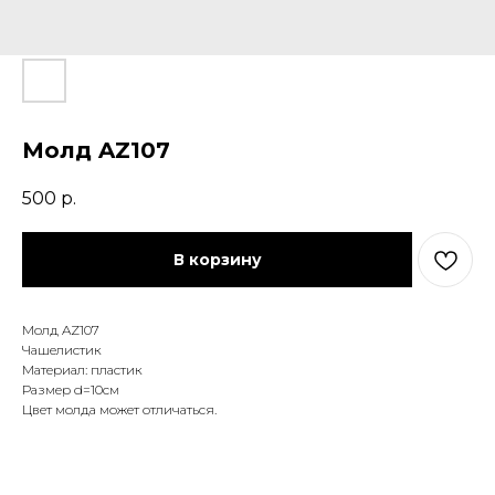
Молд AZ107
500
р.
В корзину
Молд AZ107
Чашелистик
Материал: пластик
Размер d=10см
Цвет молда может отличаться.