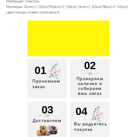
Материал: пластик
Размеры: 12см(+/- 0,5см)*6,5см(+/- 0,5см); 11см(+/- 0,5см)*8см(+/- 0,5см)
Цвет молда может отличаться.
02
01
Проверяем
Принимаем
наличие и
заказ
собираем
ваш заказ
03
04
Доставляем
Вы радуетесь
покупке