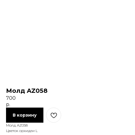
Молд AZ058
700
р.
В корзину
Молд AZ058
Цветок орхидеи L