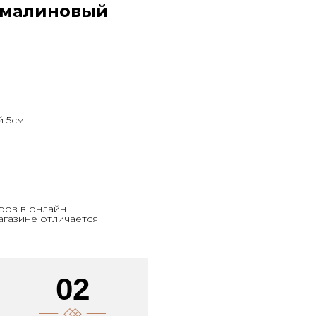
: малиновый
й 5см
ров в онлайн
агазине отличается
02