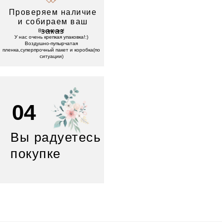
Проверяем наличие
и собираем ваш
заказ
Внимание!
У нас очень крепкая упаковка!:)
Воздушно-пупырчатая
пленка,суперпрочный пакет и коробка(по
ситуации)
04
Вы радуетесь
покупке