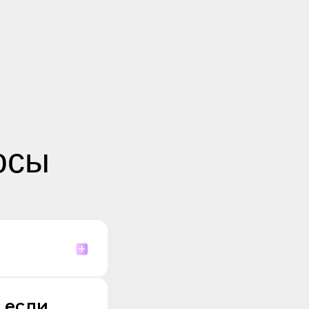
осы
 если