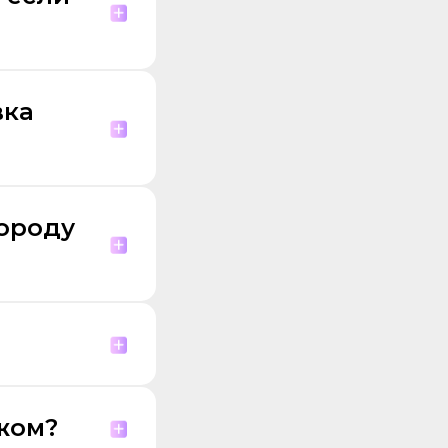
вка
городу
жом?