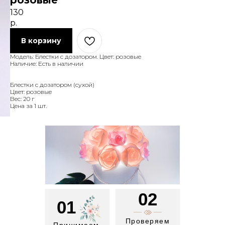
розовые
130
р.
В корзину
Модель: Блестки с дозатором. Цвет: розовые
Наличие: Есть в наличии
Блестки с дозатором (сухой)
Цвет: розовые
Вес: 20 г
Цена за 1 шт.
02
01
Проверяем