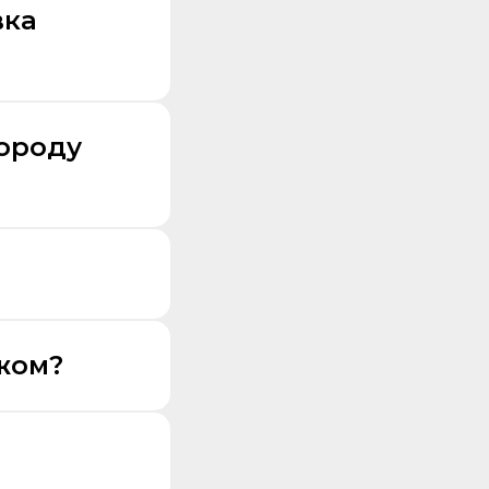
вка
городу
жом?