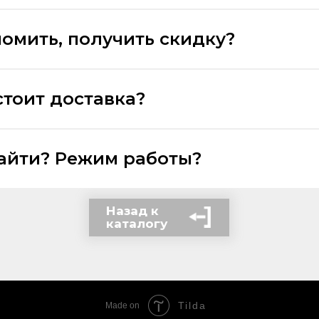
номить, получить скидку?
стоит доставка?
найти? Режим работы?
Назад к
каталогу
Tilda
Made on