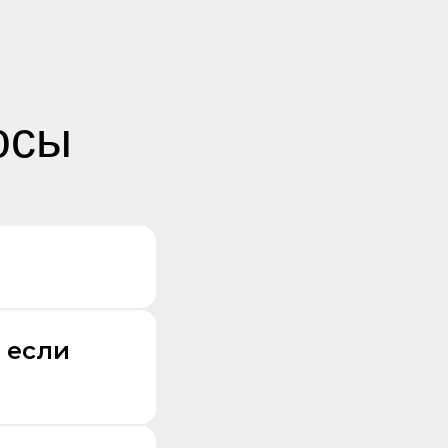
осы
 если