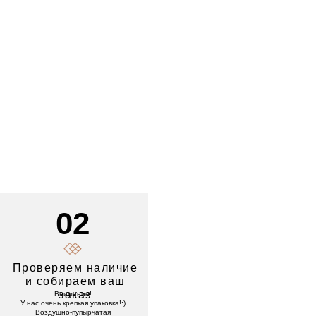
02
Проверяем наличие
и собираем ваш
заказ
Внимание!
У нас очень крепкая упаковка!:)
Воздушно-пупырчатая