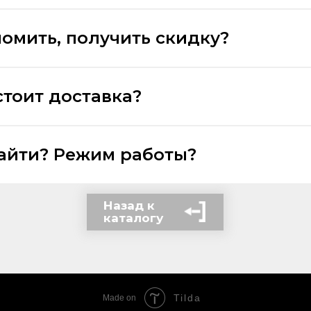
номить, получить скидку?
стоит доставка?
найти? Режим работы?
Назад к
каталогу
Tilda
Made on