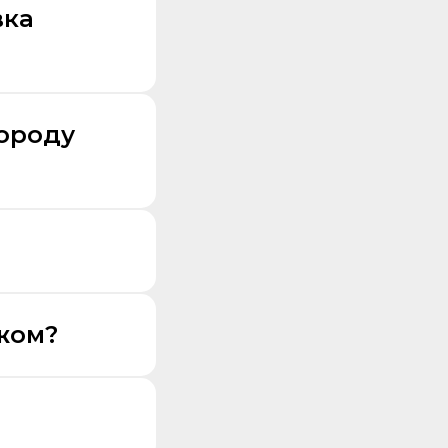
вка
городу
жом?