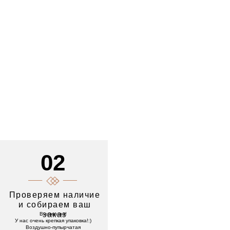
02
Проверяем наличие
и собираем ваш
заказ
Внимание!
У нас очень крепкая упаковка!:)
Воздушно-пупырчатая