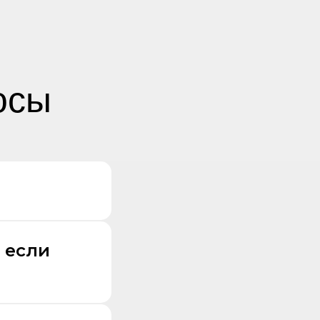
осы
 если