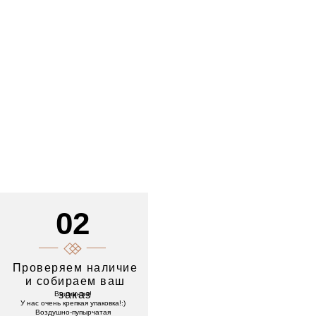
02
Проверяем наличие
и собираем ваш
заказ
Внимание!
У нас очень крепкая упаковка!:)
Воздушно-пупырчатая