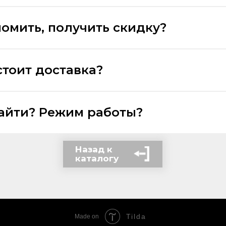
номить, получить скидку?
стоит доставка?
найти? Режим работы?
Назад к
каталогу
Tilda
Made on