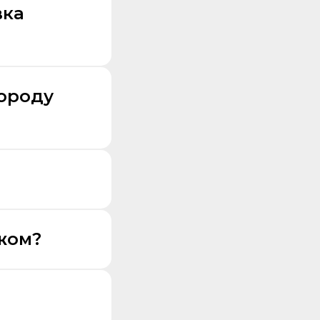
вка
городу
жом?