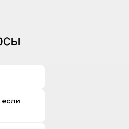
осы
 если