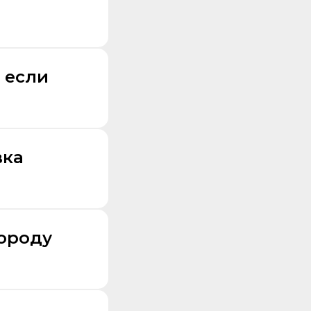
 если
вка
городу