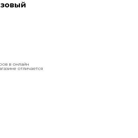
озовый
ров в онлайн
агазине отличается