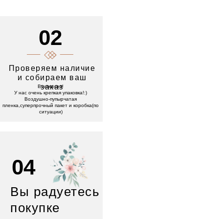
02
Проверяем наличие
и собираем ваш
заказ
Внимание!
У нас очень крепкая упаковка!:)
Воздушно-пупырчатая
пленка,суперпрочный пакет и коробка(по
ситуации)
04
Вы радуетесь
покупке