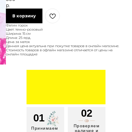
р.
В корзину
Фатин горох
Цвет: темно-розовый
Ширина: 15 см
Длина: 25 ярд.
Цена за маток
Данная цена актуальна при покупке товаров в онлайн магазине.
Стоимость товаров в офлайн магазине отличается от цены на
онлайн площадке
02
01
Проверяем
Принимаем
наличие и