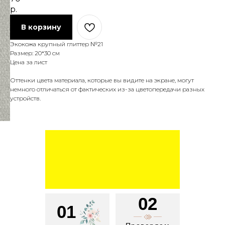
р.
В корзину
Экокожа крупный глиттер №21
Размер: 20*30 см
Цена за лист
Оттенки цвета материала, которые вы видите на экране, могут
немного отличаться от фактических из-за цветопередачи разных
устройств.
02
01