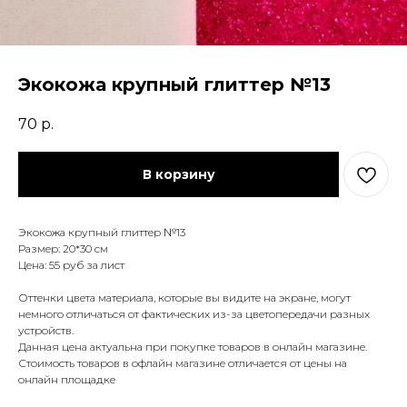
Экокожа крупный глиттер №13
70
р.
В корзину
Экокожа крупный глиттер №13
Размер: 20*30 см
Цена: 55 руб за лист
Оттенки цвета материала, которые вы видите на экране, могут
немного отличаться от фактических из-за цветопередачи разных
устройств.
Данная цена актуальна при покупке товаров в онлайн магазине.
Стоимость товаров в офлайн магазине отличается от цены на
онлайн площадке