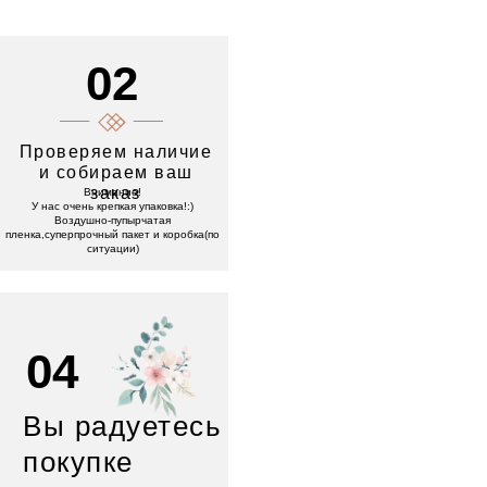
02
Проверяем наличие
и собираем ваш
заказ
Внимание!
У нас очень крепкая упаковка!:)
Воздушно-пупырчатая
пленка,суперпрочный пакет и коробка(по
ситуации)
04
Вы радуетесь
покупке