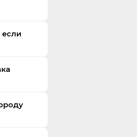
 если
вка
городу